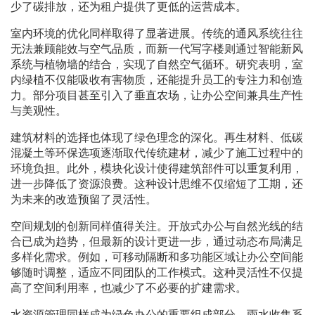
少了碳排放，还为租户提供了更低的运营成本。
室内环境的优化同样取得了显著进展。传统的通风系统往往
无法兼顾能效与空气品质，而新一代写字楼则通过智能新风
系统与植物墙的结合，实现了自然空气循环。研究表明，室
内绿植不仅能吸收有害物质，还能提升员工的专注力和创造
力。部分项目甚至引入了垂直农场，让办公空间兼具生产性
与美观性。
建筑材料的选择也体现了绿色理念的深化。再生材料、低碳
混凝土等环保选项逐渐取代传统建材，减少了施工过程中的
环境负担。此外，模块化设计使得建筑部件可以重复利用，
进一步降低了资源浪费。这种设计思维不仅缩短了工期，还
为未来的改造预留了灵活性。
空间规划的创新同样值得关注。开放式办公与自然光线的结
合已成为趋势，但最新的设计更进一步，通过动态布局满足
多样化需求。例如，可移动隔断和多功能区域让办公空间能
够随时调整，适应不同团队的工作模式。这种灵活性不仅提
高了空间利用率，也减少了不必要的扩建需求。
水资源管理同样成为绿色办公的重要组成部分。雨水收集系