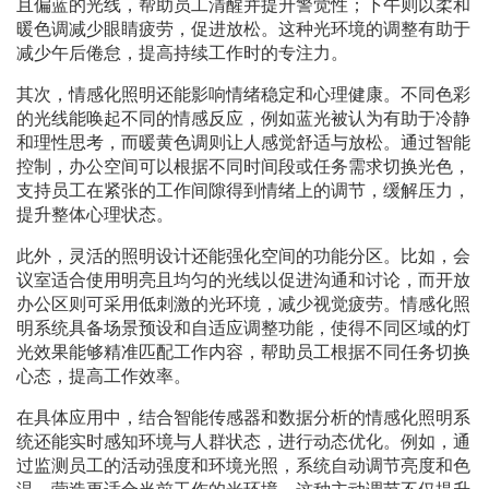
且偏蓝的光线，帮助员工清醒并提升警觉性；下午则以柔和
暖色调减少眼睛疲劳，促进放松。这种光环境的调整有助于
减少午后倦怠，提高持续工作时的专注力。
其次，情感化照明还能影响情绪稳定和心理健康。不同色彩
的光线能唤起不同的情感反应，例如蓝光被认为有助于冷静
和理性思考，而暖黄色调则让人感觉舒适与放松。通过智能
控制，办公空间可以根据不同时间段或任务需求切换光色，
支持员工在紧张的工作间隙得到情绪上的调节，缓解压力，
提升整体心理状态。
此外，灵活的照明设计还能强化空间的功能分区。比如，会
议室适合使用明亮且均匀的光线以促进沟通和讨论，而开放
办公区则可采用低刺激的光环境，减少视觉疲劳。情感化照
明系统具备场景预设和自适应调整功能，使得不同区域的灯
光效果能够精准匹配工作内容，帮助员工根据不同任务切换
心态，提高工作效率。
在具体应用中，结合智能传感器和数据分析的情感化照明系
统还能实时感知环境与人群状态，进行动态优化。例如，通
过监测员工的活动强度和环境光照，系统自动调节亮度和色