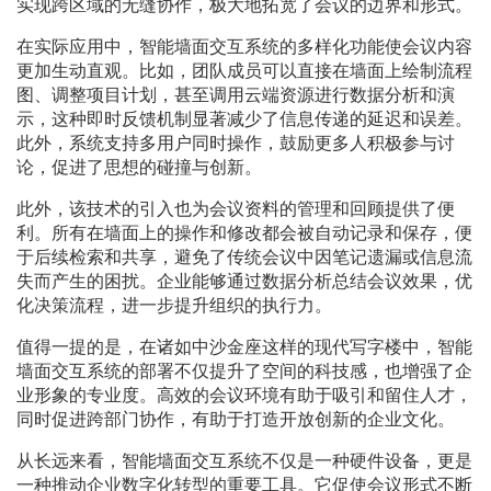
实现跨区域的无缝协作，极大地拓宽了会议的边界和形式。
在实际应用中，智能墙面交互系统的多样化功能使会议内容
更加生动直观。比如，团队成员可以直接在墙面上绘制流程
图、调整项目计划，甚至调用云端资源进行数据分析和演
示，这种即时反馈机制显著减少了信息传递的延迟和误差。
此外，系统支持多用户同时操作，鼓励更多人积极参与讨
论，促进了思想的碰撞与创新。
此外，该技术的引入也为会议资料的管理和回顾提供了便
利。所有在墙面上的操作和修改都会被自动记录和保存，便
于后续检索和共享，避免了传统会议中因笔记遗漏或信息流
失而产生的困扰。企业能够通过数据分析总结会议效果，优
化决策流程，进一步提升组织的执行力。
值得一提的是，在诸如中沙金座这样的现代写字楼中，智能
墙面交互系统的部署不仅提升了空间的科技感，也增强了企
业形象的专业度。高效的会议环境有助于吸引和留住人才，
同时促进跨部门协作，有助于打造开放创新的企业文化。
从长远来看，智能墙面交互系统不仅是一种硬件设备，更是
一种推动企业数字化转型的重要工具。它促使会议形式不断