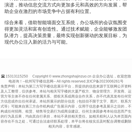
演进，推动信息交流方式向更加多元和高效的方向发展，帮
助企业在激烈的市场竞争中占据有利位置。
综合来看，借助智能墙面交互系统，办公场所的会议氛围变
得更加灵活和富有创造性。通过技术赋能，企业能够激发团
队潜力，提高决策质量，最终实现创新驱动的发展目标，为
现代办公注入新的活力与可能。
15313115250
Copyright © www.zhongshajinzuo.cn 企业办公选址，欢迎您致
电咨询！--杭州写字楼信息网-- All rights reserved.
京ICP备2023006261号
免责声明：本站为第三方写字楼信息展示平台，所提供的信息来源于互联网公开资料
及人工整理，仅供参考。本站与相关写字楼的大厦产权方、物业管理方、开发商、运
营方等主体不存在任何隶属关系、授权关系或商业合作关系，亦不代表其发布任何官
方信息或作出任何承诺。本站所展示的部分信息（包括但不限于文字、图片、联系方
式等）可能来自第三方合作机构或广告展示内容，仅用于信息参考及展示之目的，不
构成任何招商、租赁、销售等交易行为或商业建议。任何主体因参考本站信息而产生
的行为及后果，均由其自行承担，本站不承担相关责任。如相关权利人认为本页面内
容存在不当之处，可通过合法途径联系处理，本平台将在核实后及时配合调整或删除
相关内容，非常感谢。