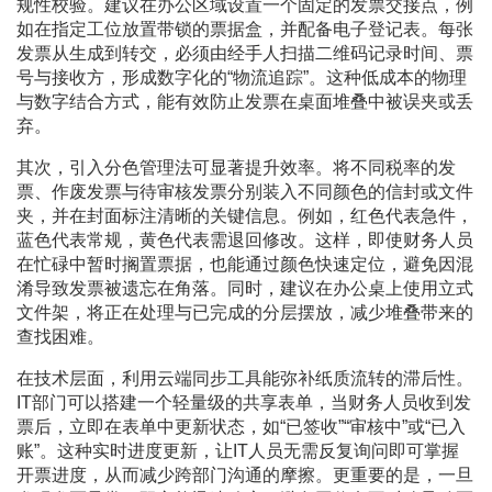
规性校验。建议在办公区域设置一个固定的发票交接点，例
如在指定工位放置带锁的票据盒，并配备电子登记表。每张
发票从生成到转交，必须由经手人扫描二维码记录时间、票
号与接收方，形成数字化的“物流追踪”。这种低成本的物理
与数字结合方式，能有效防止发票在桌面堆叠中被误夹或丢
弃。
其次，引入分色管理法可显著提升效率。将不同税率的发
票、作废发票与待审核发票分别装入不同颜色的信封或文件
夹，并在封面标注清晰的关键信息。例如，红色代表急件，
蓝色代表常规，黄色代表需退回修改。这样，即使财务人员
在忙碌中暂时搁置票据，也能通过颜色快速定位，避免因混
淆导致发票被遗忘在角落。同时，建议在办公桌上使用立式
文件架，将正在处理与已完成的分层摆放，减少堆叠带来的
查找困难。
在技术层面，利用云端同步工具能弥补纸质流转的滞后性。
IT部门可以搭建一个轻量级的共享表单，当财务人员收到发
票后，立即在表单中更新状态，如“已签收”“审核中”或“已入
账”。这种实时进度更新，让IT人员无需反复询问即可掌握
开票进度，从而减少跨部门沟通的摩擦。更重要的是，一旦