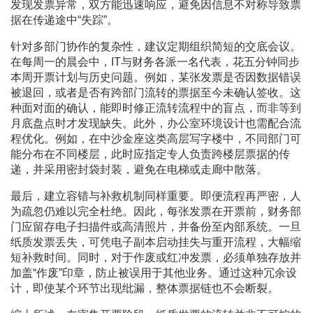
发现发票异常，双方能迅速响应，避免因信息不对称导致票
据在传递途中“失踪”。
针对多部门协作的复杂性，建议定期组织简短的交底会议。
在每周一的晨会中，IT与财务各派一名代表，花五分钟同步
本周开票计划与历史问题。例如，某张发票是否因数据错误
被退回，或者是否有跨部门流转的票据至今未确认签收。这
种面对面的确认，能即时修正流转流程中的盲点，而非等到
月底盘点时才发现缺失。此外，办公室环境设计也需配合流
程优化。例如，在中沙金座这类高层写字楼中，不同部门可
能分布在不同楼层，此时应指定专人负责跨楼层票据的传
递，并采用密封袋封装，避免在电梯或走廊中散落。
最后，建立容错与补救机制同样重要。即便流程再严密，人
为疏忽仍难以完全杜绝。因此，每张发票在开票前，财务部
门应留存电子扫描件或高清照片，并备份至内部系统。一旦
纸质发票丢失，可凭电子副本启动挂失与重开流程，大幅缩
短补救时间。同时，对于作废或红冲发票，必须单独存放并
加盖“作废”印章，防止被误用于其他业务。通过这种冗余设
计，即使某个环节出现纰漏，整体票据链也不会断裂。