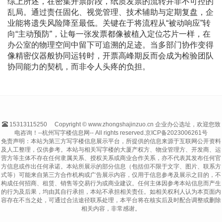
综上所述，在密集开票阶段，纸质发票的流转并非不可控的
乱局。通过责任固化、视觉管理、技术辅助与定期复盘，企
业能将遗失风险降至最低。关键在于将流程从“被动响应”转
向“主动预防”，让每一张发票都像被植入定位芯片一样，在
办公室的物理空间中留下可追溯的足迹。当多部门协作变得
像精密仪器般协同运转时，开票高峰期反而会成为检验团队
协同能力的契机，而非令人头疼的负担。
15313115250
Copyright © www.zhongshajinzuo.cn 企业办公选址，欢迎您致
电咨询！--杭州写字楼信息网-- All rights reserved.
京ICP备2023006261号
免责声明：本站为第三方写字楼信息展示平台，所提供的信息来源于互联网公开资料
及人工整理，仅供参考。本站与相关写字楼的大厦产权方、物业管理方、开发商、运
营方等主体不存在任何隶属关系、授权关系或商业合作关系，亦不代表其发布任何官
方信息或作出任何承诺。本站所展示的部分信息（包括但不限于文字、图片、联系方
式等）可能来自第三方合作机构或广告展示内容，仅用于信息参考及展示之目的，不
构成任何招商、租赁、销售等交易行为或商业建议。任何主体因参考本站信息而产生
的行为及后果，均由其自行承担，本站不承担相关责任。如相关权利人认为本页面内
容存在不当之处，可通过合法途径联系处理，本平台将在核实后及时配合调整或删除
相关内容，非常感谢。