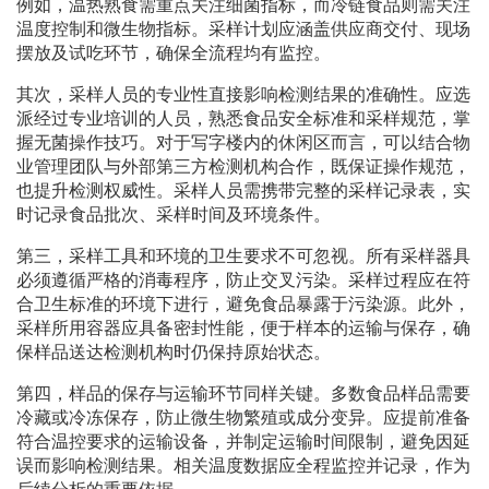
例如，温热熟食需重点关注细菌指标，而冷链食品则需关注
温度控制和微生物指标。采样计划应涵盖供应商交付、现场
摆放及试吃环节，确保全流程均有监控。
其次，采样人员的专业性直接影响检测结果的准确性。应选
派经过专业培训的人员，熟悉食品安全标准和采样规范，掌
握无菌操作技巧。对于写字楼内的休闲区而言，可以结合物
业管理团队与外部第三方检测机构合作，既保证操作规范，
也提升检测权威性。采样人员需携带完整的采样记录表，实
时记录食品批次、采样时间及环境条件。
第三，采样工具和环境的卫生要求不可忽视。所有采样器具
必须遵循严格的消毒程序，防止交叉污染。采样过程应在符
合卫生标准的环境下进行，避免食品暴露于污染源。此外，
采样所用容器应具备密封性能，便于样本的运输与保存，确
保样品送达检测机构时仍保持原始状态。
第四，样品的保存与运输环节同样关键。多数食品样品需要
冷藏或冷冻保存，防止微生物繁殖或成分变异。应提前准备
符合温控要求的运输设备，并制定运输时间限制，避免因延
误而影响检测结果。相关温度数据应全程监控并记录，作为