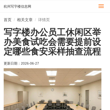
杭州写字楼信息网
切
换
导
首页
相关文章
详情页
航
写字楼办公员工休闲区举
办美食试吃会需要提前设
定哪些食安采样抽查流程
更新日期：
2026-06-27